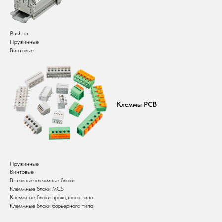
Push-in
Пружинные
Винтовые
Клеммы PCB
Пружинные
Винтовые
Вставные клеммные блоки
Клеммные блоки MCS
Клеммные блоки проходного типа
Клеммные блоки барьерного типа