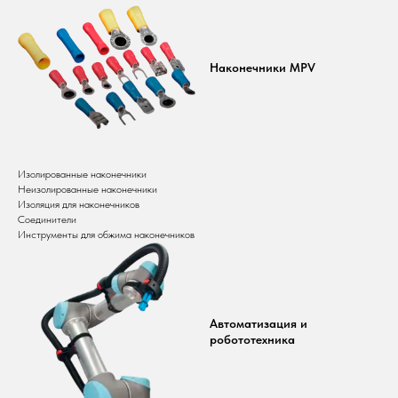
Наконечники MPV
Изолированные наконечники
Неизолированные наконечники
Изоляция для наконечников
Соединители
Инструменты для обжима наконечников
Автоматизация и
робототехника